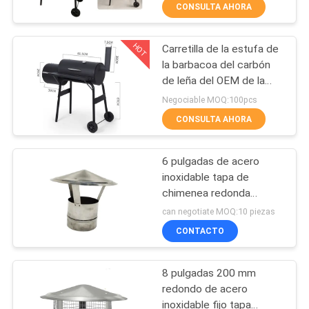
leña para recolectar el
CONSULTA AHORA
partido
CONTROL
HOT
Carretilla de la estufa de
DE
167
la barbacoa del carbón
CALIDAD
de leña del OEM de la
Abrazadera de tubo
madre y del hijo del barril
Negociable MOQ:100pcs
de la liberación
CONTACTA
CONSULTA AHORA
rápida
CON
6 pulgadas de acero
NOSOTROS
inoxidable tapa de
chimenea redonda
97
impermeable tapa de
NOTICIAS
can negotiate MOQ:10 piezas
sombrilla para el escape
Tubo de la
CONTACTO
de la estufa
CASOS
extracción de polvo
8 pulgadas 200 mm
DE
redondo de acero
TRABAJO
inoxidable fijo tapa