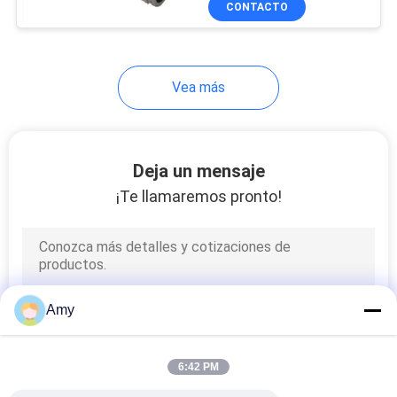
CONTACTO
47
piezas metálicas
mecanizadas
Vea más
Deja un mensaje
¡Te llamaremos pronto!
8
Reborde sellado
Amy
6:42 PM
102