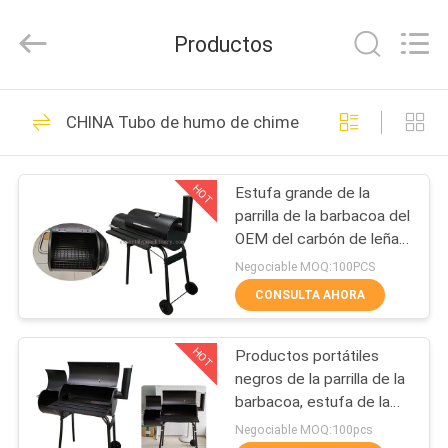
2026
SHIJIAZHUANG
WOODOO
Productos
TRADE
CO.,LTD.
All
Rights
Reserved.
INICIO
188
CHINA Tubo de humo de chimenea
Abrazaderas de
PRODUCTOS
tubo resistentes
HOT
Estufa grande de la
parrilla de la barbacoa del
SOBRE
OEM del carbón de leña
NOSOTROS
para acampar y las
Negociable MOQ:100PCS
actividades al aire libre
CONSULTA AHORA
152
VISITA
abrazadera de tubo
HOT
Productos portátiles
A
negros de la parrilla de la
LA
galvanizada
barbacoa, estufa de la
barbacoa del carbón de
FÁBRICA
Negociable MOQ:100pcs