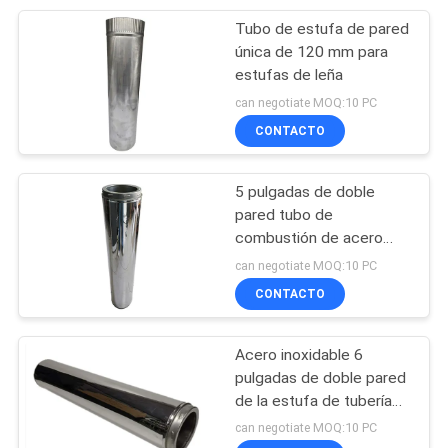
Tubo de estufa de pared
31
única de 120 mm para
Abrazadera de tubo
estufas de leña
can negotiate MOQ:10 PC
ancha
CONTACTO
5 pulgadas de doble
pared tubo de
combustión de acero
22
inoxidable para chimenea
can negotiate MOQ:10 PC
Abrazadera de tubo
y estufa de leña
CONTACTO
partida
Acero inoxidable 6
pulgadas de doble pared
de la estufa de tubería
para estufas de leña
can negotiate MOQ:10 PC