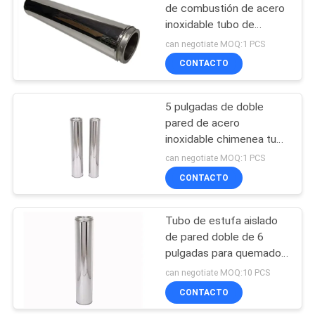
de combustión de acero
inoxidable tubo de
153
estufa de 8 pulgadas
can negotiate MOQ:1 PCS
Sellado de piezas
CONTACTO
de metal
5 pulgadas de doble
pared de acero
inoxidable chimenea tubo
de humo para estufa de
can negotiate MOQ:1 PCS
leña
CONTACTO
25
piezas dibujadas
Tubo de estufa aislado
de pared doble de 6
profundas
pulgadas para quemador
de leña
can negotiate MOQ:10 PCS
CONTACTO