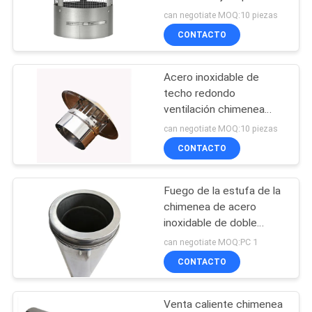
chimenea con
can negotiate MOQ:10 piezas
protección de aves
CONTACTO
MAPA
76
DEL
Puerta de la ráfaga
Acero inoxidable de
SITIO
techo redondo
de la eliminación del
ventilación chimenea
cuencas de 150 mm para
polvo
PRIVACY
can negotiate MOQ:10 piezas
chimenea al aire libre
CONTACTO
POLICY
Fuego de la estufa de la
72
chimenea de acero
Apagadores de la
inoxidable de doble
pared con sistema de
can negotiate MOQ:PC 1
zona del conducto
bloqueo de torsión
CONTACTO
Venta caliente chimenea