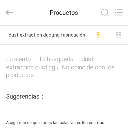
2026
SHIJIAZHUANG
WOODOO
Productos
TRADE
CO.,LTD.
All
Rights
Reserved.
INICIO
dust extraction ducting fabricación en línea
PRODUCTOS
Lo siento！ Tu búsqueda 「dust
SOBRE
extraction ducting」No coincide con los
productos.
NOSOTROS
VISITA
Sugerencias：
A
LA
FÁBRICA
Asegúrese de que todas las palabras estén escritas