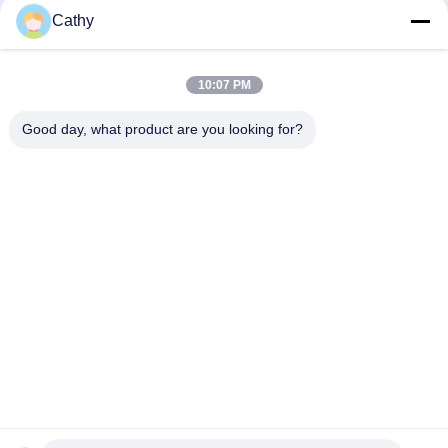
Cathy
10:07 PM
Good day, what product are you looking for?
Categorías Populares
Todos
Abrazaderas De 
Abrazadera De Tubo 
Tubo Resistentes
Galvanizada
Abrazadera De Tubo 
Tubo De La 
De La Liberación 
Extracción De Polvo
Rápida
Puerta De La Ráfaga 
Apagadores De La 
De La Eliminación 
Zona Del Conducto
Del Polvo
Sellado De Piezas 
Piezas Dibujadas 
De Metal
Profundas