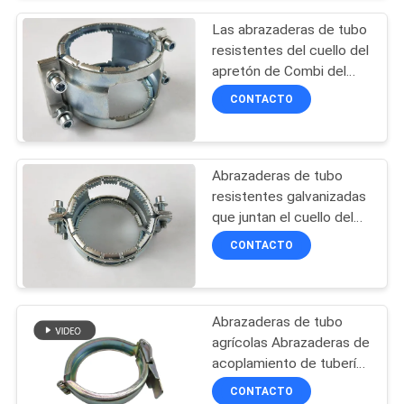
Las abrazaderas de tubo
MAPA
resistentes del cuello del
apretón de Combi del
DEL
tubo del arrabio DN100
CONTACTO
SITIO
agarran la abrazadera del
cuello
PRIVACY
Abrazaderas de tubo
resistentes galvanizadas
POLICY
que juntan el cuello del
apretón de Combi del
CONTACTO
tubo del arrabio del
cuello del apretón
Abrazaderas de tubo
agrícolas Abrazaderas de
acoplamiento de tubería
de riego de liberación
CONTACTO