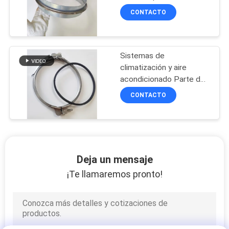
conducto de ventilación
CONTACTO
galvanizado de perno
Sistemas de
climatización y aire
acondicionado Parte del
sistema de tirón de anillo
CONTACTO
de bloqueo rápido pinza
de conducto espiral
Deja un mensaje
¡Te llamaremos pronto!