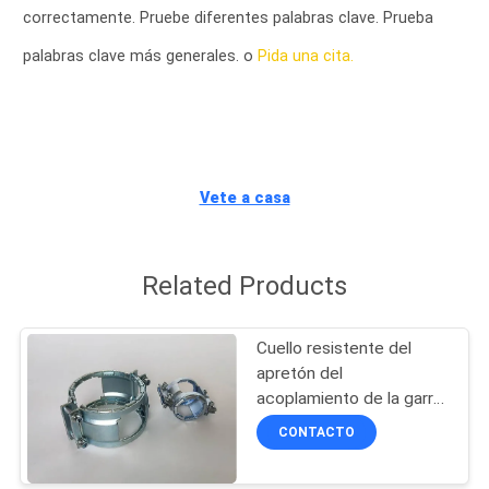
correctamente. Pruebe diferentes palabras clave. Prueba
CONTROL
palabras clave más generales. o
Pida una cita.
DE
CALIDAD
CONTACTA
Vete a casa
CON
NOSOTROS
Related Products
NOTICIAS
Cuello resistente del
apretón del
acoplamiento de la garra
CASOS
de las abrazaderas de
CONTACTO
DE
tubo del estándar
europeo galvanizado
TRABAJO