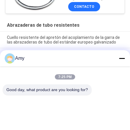
CONTACTO
Abrazaderas de tubo resistentes
Cuello resistente del apretón del acoplamiento de la garra de
las abrazaderas de tubo del estándar europeo galvanizado
Las abrazaderas de tubo resistentes del cuello del apretón de
Amy
Combi del tubo del arrabio DN100 agarran la abrazadera del
cuello
Abrazaderas de tubo resistentes galvanizadas que juntan el
7:25 PM
cuello del apretón de Combi del tubo del arrabio del cuello del
apretón
Good day, what product are you looking for?
Categorías Populares
Todos
Abrazaderas De 
Abrazadera De Tubo 
Tubo Resistentes
Galvanizada