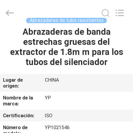
2026
SHIJIAZHUANG
WOODOO
TRADE
CO.,LTD.
Abrazaderas de tubo resistentes
All
Rights
Reserved.
Abrazaderas de banda
INICIO
estrechas gruesas del
PRODUCTOS
extractor de 1.8m m para los
tubos del silenciador
SOBRE
NOSOTROS
Lugar de
CHINA
origen:
VISITA
Nombre de la
YP
marca:
A
Certificación:
ISO
LA
FÁBRICA
Número de
YP1021546