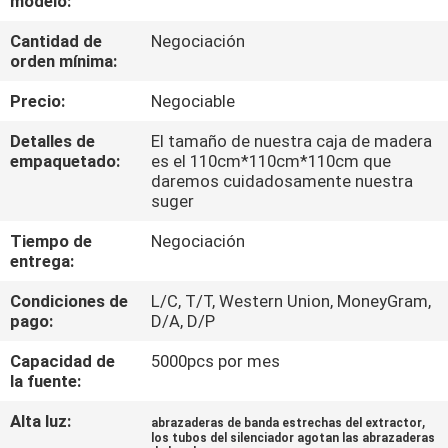
modelo:
Cantidad de
Negociación
CONTROL
orden mínima:
DE
Precio:
Negociable
CALIDAD
Detalles de
El tamaño de nuestra caja de madera
empaquetado:
es el 110cm*110cm*110cm que
CONTACTA
daremos cuidadosamente nuestra
suger
CON
Tiempo de
Negociación
NOSOTROS
entrega:
Condiciones de
L/C, T/T, Western Union, MoneyGram,
NOTICIAS
pago:
D/A, D/P
Capacidad de
5000pcs por mes
CASOS
la fuente:
DE
Alta luz:
,
abrazaderas de banda estrechas del extractor
TRABAJO
los tubos del silenciador agotan las abrazaderas