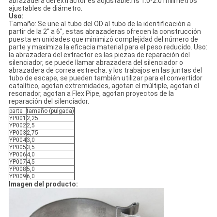
abrazadera del extractor es adjustable.its 1.0-2.0 milímetros
ajustables de diámetro.
Uso:
Tamaño: Se une al tubo del OD al tubo de la identificación a
partir de la 2" a 6", estas abrazaderas ofrecen la construcción
puesta en unidades que minimizó complejidad del número de
parte y maximiza la eficacia material para el peso reducido. Uso:
la abrazadera del extractor es las piezas de reparación del
silenciador, se puede llamar abrazadera del silenciador o
abrazadera de correa estrecha. y los trabajos en las juntas del
tubo de escape, se pueden también utilizar para el convertidor
catalítico, agotan extremidades, agotan el múltiple, agotan el
resonador, agotan a Flex Pipe, agotan proyectos de la
reparación del silenciador.
parte
tamaño (pulgada)
YP001
2,25
YP002
2,5
YP003
2,75
YP004
3,0
YP005
3,5
YP006
4,0
YP007
4,5
YP008
5,0
YP009
6,0
Imagen del producto: