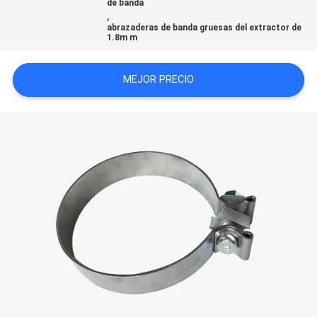
de banda
,
abrazaderas de banda gruesas del extractor de
MAPA
1.8m m
DEL
MEJOR PRECIO
SITIO
PRIVACY
POLICY