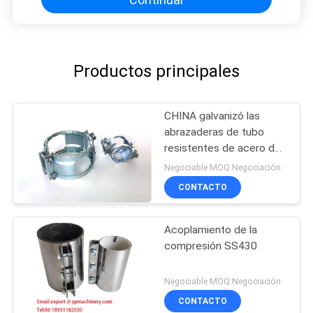
Productos principales
CHINA galvanizó las
abrazaderas de tubo
resistentes de acero de
DN100 SML Kombi Kralle
Negociable MOQ:Negociación
CONTACTO
Acoplamiento de la
compresión SS430
Negociable MOQ:Negociación
CONTACTO